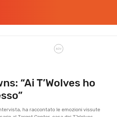
ns: “Ai T’Wolves ho
esso”
ntervista, ha raccontato le emozioni vissute
sario al Target Center, casa dei T’Wolves