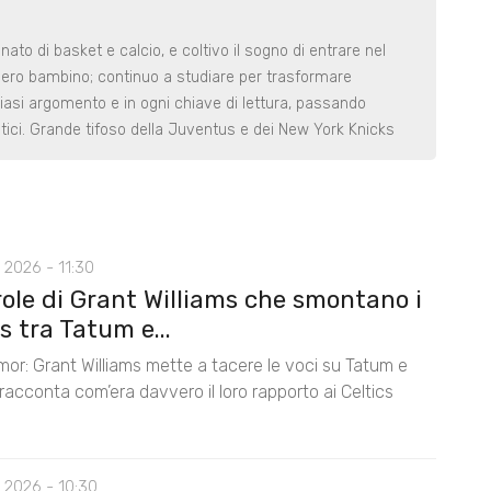
nato di basket e calcio, e coltivo il sogno di entrare nel
 ero bambino; continuo a studiare per trasformare
iasi argomento e in ogni chiave di lettura, passando
nalitici. Grande tifoso della Juventus e dei New York Knicks
 2026 - 11:30
role di Grant Williams che smontano i
 tra Tatum e...
mor: Grant Williams mette a tacere le voci su Tatum e
acconta com’era davvero il loro rapporto ai Celtics
 2026 - 10:30