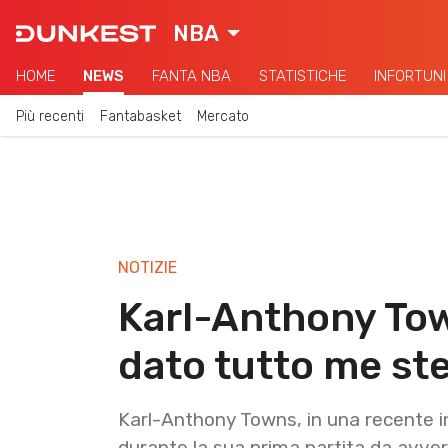
NBA
HOME
NEWS
FANTA NBA
STATISTICHE
INFORTUNI
Più recenti
Fantabasket
Mercato
NOTIZIE
Karl-Anthony Tow
dato tutto me st
Karl-Anthony Towns, in una recente i
durante la sua prima partita da avver