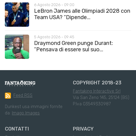
6 Agosto 2026 - 09:00
LeBron James alle Olimpiadi 2028 con
Team USA? “Dipende...
5 Agosto 2026 - 09:45
Draymond Green punge Durant:
“Pensava di essere sul suo...
COPYRIGHT 2018-23
Fantaking Interactive Srl
Feed RSS
Via San Zeno 145, 25124 (BS)
P.Iva 03549330987
Dunkest usa immagini fornite
da:
Imago Images
CONTATTI
PRIVACY