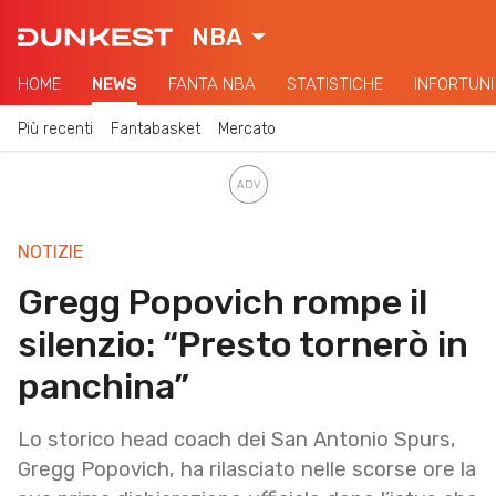
NBA
HOME
NEWS
FANTA NBA
STATISTICHE
INFORTUNI
Più recenti
Fantabasket
Mercato
NOTIZIE
Gregg Popovich rompe il
silenzio: “Presto tornerò in
panchina”
Lo storico head coach dei San Antonio Spurs,
Gregg Popovich, ha rilasciato nelle scorse ore la