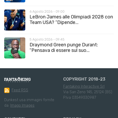
6 Agosto 2026 - 09:00
LeBron James alle Olimpiadi 2028 con
Team USA? “Dipende...
5 Agosto 2026 - 09:45
Draymond Green punge Durant:
“Pensava di essere sul suo...
COPYRIGHT 2018-23
Fantaking Interactive Srl
Feed RSS
Via San Zeno 145, 25124 (BS)
P.Iva 03549330987
Dunkest usa immagini fornite
da:
Imago Images