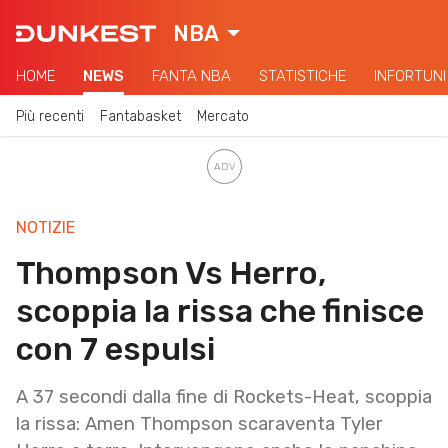
NBA
HOME
NEWS
FANTA NBA
STATISTICHE
INFORTUNI
Più recenti
Fantabasket
Mercato
NOTIZIE
Thompson Vs Herro,
scoppia la rissa che finisce
con 7 espulsi
A 37 secondi dalla fine di Rockets-Heat, scoppia
la rissa: Amen Thompson scaraventa Tyler