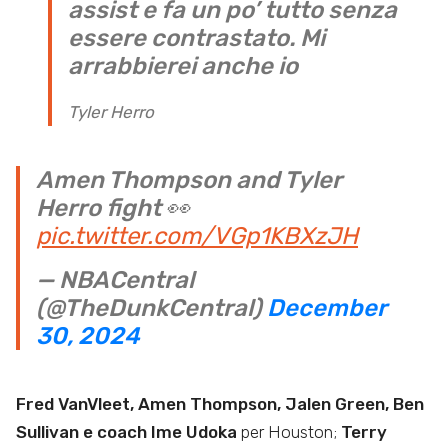
assist e fa un po’ tutto senza
essere contrastato. Mi
arrabbierei anche io
Tyler Herro
Amen Thompson and Tyler
Herro fight 👀
pic.twitter.com/VGp1KBXzJH
— NBACentral
(@TheDunkCentral)
December
30, 2024
Fred VanVleet, Amen Thompson, Jalen Green, Ben
Sullivan e coach Ime Udoka
per Houston;
Terry