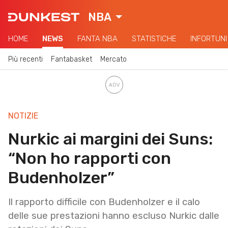
NBA
HOME
NEWS
FANTA NBA
STATISTICHE
INFORTUNI
Più recenti
Fantabasket
Mercato
NOTIZIE
Nurkic ai margini dei Suns:
“Non ho rapporti con
Budenholzer”
Il rapporto difficile con Budenholzer e il calo
delle sue prestazioni hanno escluso Nurkic dalle