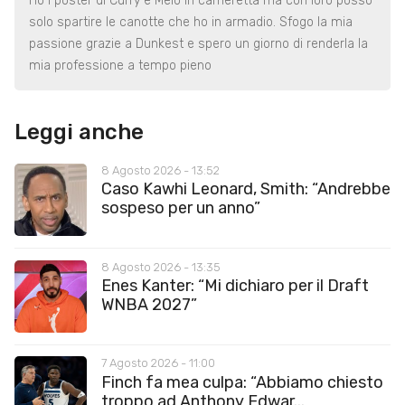
Ho i poster di Curry e Melo in cameretta ma con loro posso
solo spartire le canotte che ho in armadio. Sfogo la mia
passione grazie a Dunkest e spero un giorno di renderla la
mia professione a tempo pieno
Leggi anche
8 Agosto 2026 - 13:52
Caso Kawhi Leonard, Smith: “Andrebbe
sospeso per un anno”
8 Agosto 2026 - 13:35
Enes Kanter: “Mi dichiaro per il Draft
WNBA 2027”
7 Agosto 2026 - 11:00
Finch fa mea culpa: “Abbiamo chiesto
troppo ad Anthony Edwar...