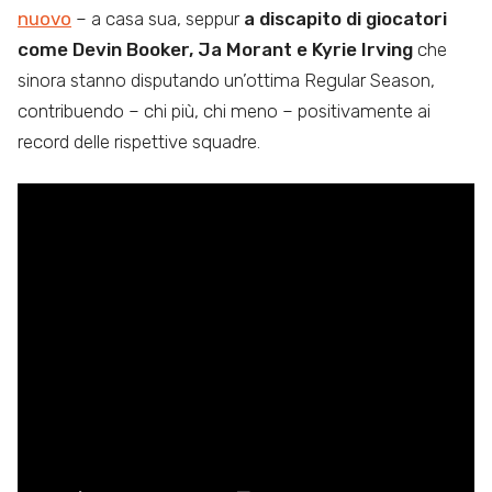
nuovo
– a casa sua, seppur
a discapito di giocatori
come Devin Booker, Ja Morant e Kyrie Irving
che
sinora stanno disputando un’ottima Regular Season,
contribuendo – chi più, chi meno – positivamente ai
record delle rispettive squadre.