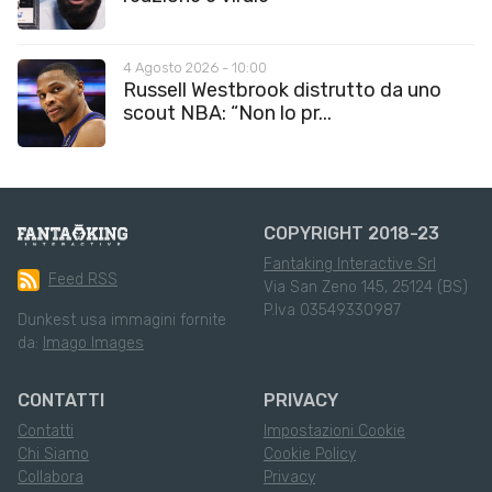
4 Agosto 2026 - 10:00
Russell Westbrook distrutto da uno
scout NBA: “Non lo pr...
COPYRIGHT 2018-23
Fantaking Interactive Srl
Feed RSS
Via San Zeno 145, 25124 (BS)
P.Iva 03549330987
Dunkest usa immagini fornite
da:
Imago Images
CONTATTI
PRIVACY
Contatti
Impostazioni Cookie
Chi Siamo
Cookie Policy
Collabora
Privacy