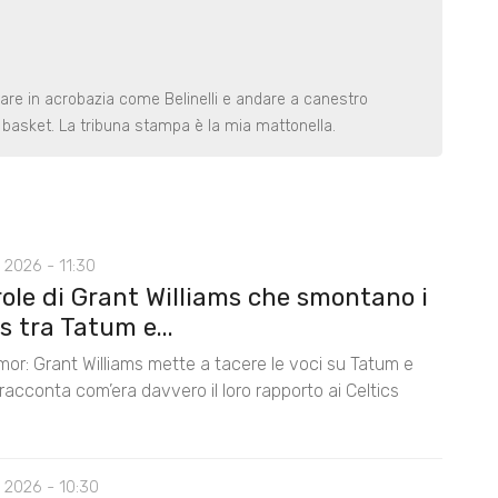
rare in acrobazia come Belinelli e andare a canestro
basket. La tribuna stampa è la mia mattonella.
 2026 - 11:30
role di Grant Williams che smontano i
 tra Tatum e...
mor: Grant Williams mette a tacere le voci su Tatum e
acconta com’era davvero il loro rapporto ai Celtics
 2026 - 10:30