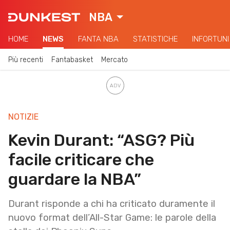
NBA
HOME
NEWS
FANTA NBA
STATISTICHE
INFORTUNI
Più recenti
Fantabasket
Mercato
NOTIZIE
Kevin Durant: “ASG? Più
facile criticare che
guardare la NBA”
Durant risponde a chi ha criticato duramente il
nuovo format dell’All-Star Game: le parole della