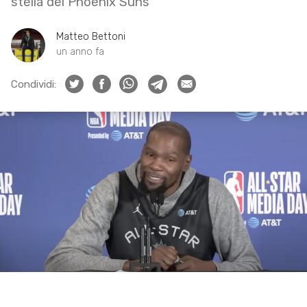
stella dei Phoenix Suns
Matteo Bettoni
un anno fa
Condividi: