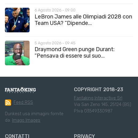
6 Agosto 2026 - 09:00
LeBron James alle Olimpiadi 2028 con
Team USA? “Dipende...
5 Agosto 2026 - 09:45
Draymond Green punge Durant:
“Pensava di essere sul suo...
COPYRIGHT 2018-23
Fantaking Interactive Srl
Feed RSS
Via San Zeno 145, 25124 (BS)
P.Iva 03549330987
Dunkest usa immagini fornite
da:
Imago Images
CONTATTI
PRIVACY