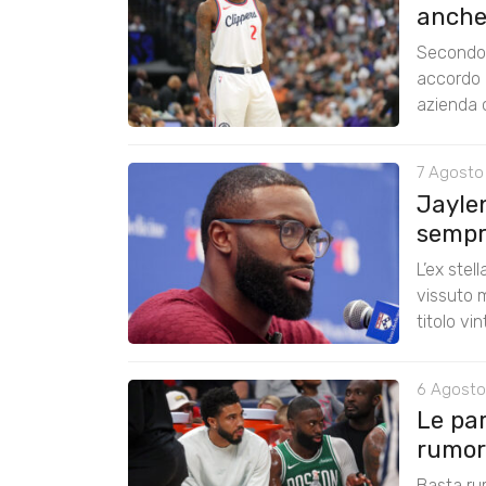
anche
Secondo 
accordo 
azienda c
7 Agosto
Jayle
sempre
L’ex stel
vissuto m
titolo vi
6 Agosto
Le pa
rumors
Basta ru