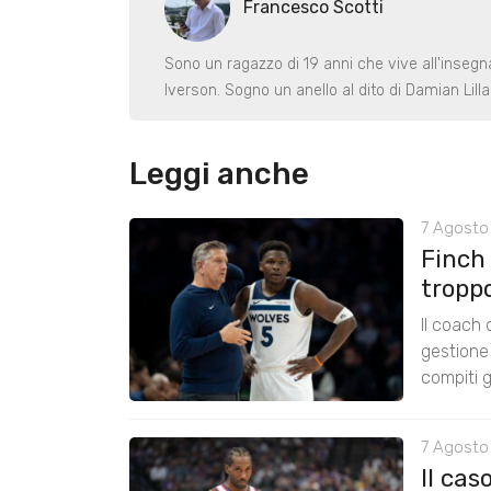
Francesco Scotti
Sono un ragazzo di 19 anni che vive all'inseg
Iverson. Sogno un anello al dito di Damian Lill
Leggi anche
7 Agosto 
Finch
tropp
Il coach
gestione 
compiti g
7 Agosto
Il cas