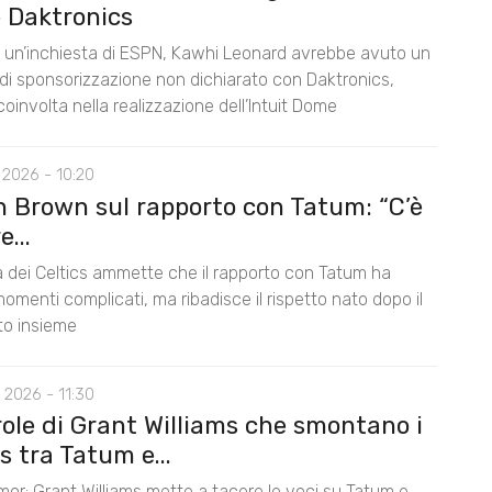
 Daktronics
un’inchiesta di ESPN, Kawhi Leonard avrebbe avuto un
di sponsorizzazione non dichiarato con Daktronics,
oinvolta nella realizzazione dell’Intuit Dome
 2026 - 10:20
n Brown sul rapporto con Tatum: “C’è
...
la dei Celtics ammette che il rapporto con Tatum ha
omenti complicati, ma ribadisce il rispetto nato dopo il
nto insieme
 2026 - 11:30
role di Grant Williams che smontano i
 tra Tatum e...
mor: Grant Williams mette a tacere le voci su Tatum e