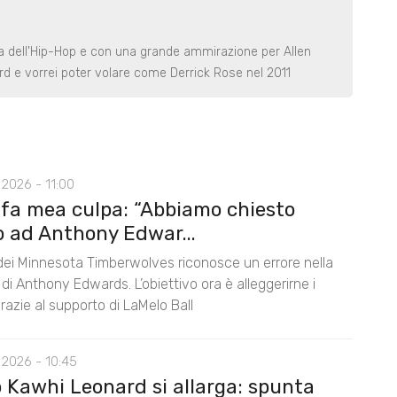
na dell'Hip-Hop e con una grande ammirazione per Allen
ard e vorrei poter volare come Derrick Rose nel 2011
2026 - 11:00
 fa mea culpa: “Abbiamo chiesto
o ad Anthony Edwar...
 dei Minnesota Timberwolves riconosce un errore nella
di Anthony Edwards. L’obiettivo ora è alleggerirne i
razie al supporto di LaMelo Ball
 2026 - 10:45
o Kawhi Leonard si allarga: spunta