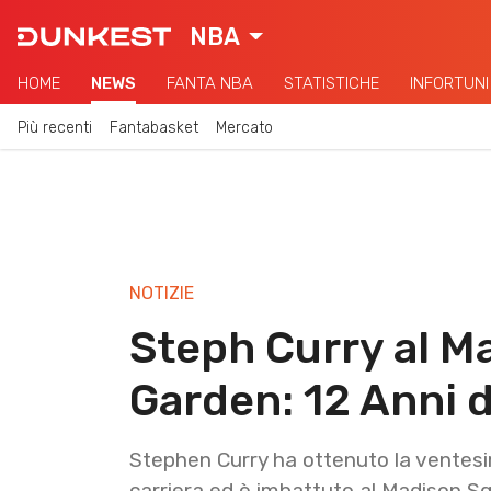
NBA
HOME
NEWS
FANTA NBA
STATISTICHE
INFORTUNI
Più recenti
Fantabasket
Mercato
NOTIZIE
Steph Curry al M
Garden: 12 Anni d
Stephen Curry ha ottenuto la ventesim
carriera ed è imbattuto al Madison S