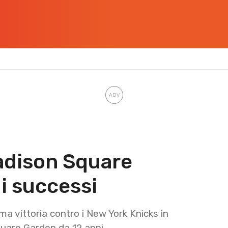
adison Square
i successi
a vittoria contro i New York Knicks in
quare Garden da 12 anni