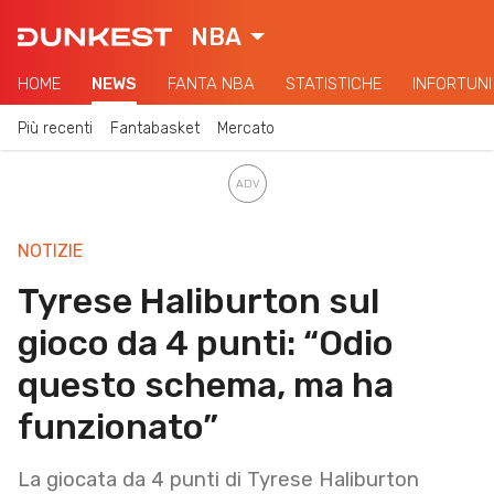
NBA
HOME
NEWS
FANTA NBA
STATISTICHE
INFORTUNI
Più recenti
Fantabasket
Mercato
NOTIZIE
Tyrese Haliburton sul
gioco da 4 punti: “Odio
questo schema, ma ha
funzionato”
La giocata da 4 punti di Tyrese Haliburton