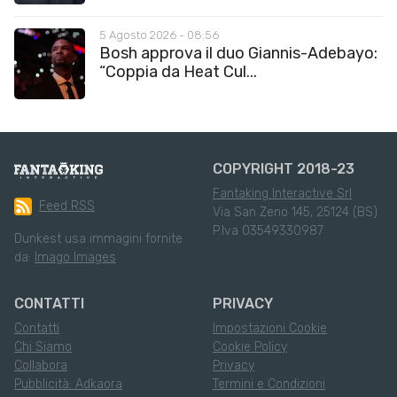
5 Agosto 2026 - 08:56
Bosh approva il duo Giannis-Adebayo:
“Coppia da Heat Cul...
COPYRIGHT 2018-23
Fantaking Interactive Srl
Feed RSS
Via San Zeno 145, 25124 (BS)
P.Iva 03549330987
Dunkest usa immagini fornite
da:
Imago Images
CONTATTI
PRIVACY
Contatti
Impostazioni Cookie
Chi Siamo
Cookie Policy
Collabora
Privacy
Pubblicità: Adkaora
Termini e Condizioni