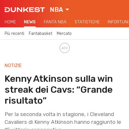
NBA
HOME
NEWS
FANTA NBA
STATISTICHE
INFORTUNI
Più recenti
Fantabasket
Mercato
NOTIZIE
Kenny Atkinson sulla win
streak dei Cavs: “Grande
risultato”
Per la seconda volta in stagione, i Cleveland
Cavaliers di Kenny Atkinson hanno raggiunto le