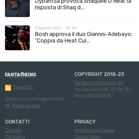
Dybantsa provoca Shaquille O’Neal: la
risposta di Shaq d...
5 Agosto 2026 - 08:56
Bosh approva il duo Giannis-Adebayo:
“Coppia da Heat Cul...
COPYRIGHT 2018-23
Fantaking Interactive Srl
Feed RSS
Via San Zeno 145, 25124 (BS)
P.Iva 03549330987
Dunkest usa immagini fornite
da:
Imago Images
CONTATTI
PRIVACY
Contatti
Impostazioni Cookie
Chi Siamo
Cookie Policy