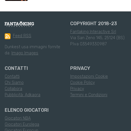
COPYRIGHT 2018-23
Fantaking Interactive Srl
Feed RSS
Via San Zeno 145, 25124 (BS)
P.Iva 03549330987
Dunkest usa immagini fornite
da:
Imago Images
CONTATTI
PRIVACY
Contatti
Impostazioni Cookie
Chi Siamo
Cookie Policy
Collabora
Privacy
Pubblicità: Adkaora
Termini e Condizioni
ELENCO GIOCATORI
Giocatori NBA
Giocatori Eurolega
Giocatori Eurocup