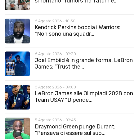
smontano i rumors tra Tatum e...
6 Agosto 2026 - 10:30
Kendrick Perkins boccia i Warriors:
“Non sono una squadr...
6 Agosto 2026 - 09:30
Joel Embiid è in grande forma, LeBron
James: “Trust the...
6 Agosto 2026 - 09:00
LeBron James alle Olimpiadi 2028 con
Team USA? “Dipende...
5 Agosto 2026 - 09:45
Draymond Green punge Durant:
“Pensava di essere sul suo...