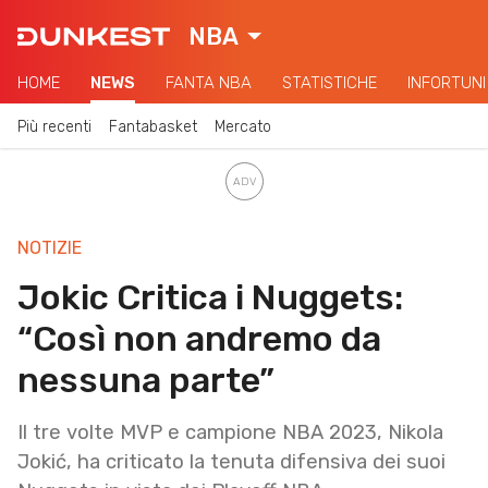
NBA
HOME
NEWS
FANTA NBA
STATISTICHE
INFORTUNI
Più recenti
Fantabasket
Mercato
NOTIZIE
Jokic Critica i Nuggets:
“Così non andremo da
nessuna parte”
Il tre volte MVP e campione NBA 2023, Nikola
Jokić, ha criticato la tenuta difensiva dei suoi