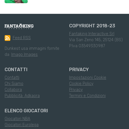
COPYRIGHT 2018-23
Fantaking Interactive Srl
Feed RSS
Via San Zeno 145, 25124 (BS)
P.Iva 03549330987
Dunkest usa immagini fornite
da:
Imago Images
CONTATTI
PRIVACY
Contatti
Impostazioni Cookie
Chi Siamo
Cookie Policy
Collabora
Privacy
Pubblicità: Adkaora
Termini e Condizioni
ELENCO GIOCATORI
Giocatori NBA
Giocatori Eurolega