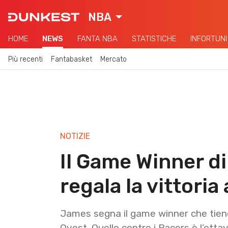
NBA
HOME
NEWS
FANTA NBA
STATISTICHE
INFORTUNI
Più recenti
Fantabasket
Mercato
NOTIZIE
Il Game Winner d
regala la vittoria
James segna il game winner che tiene 
Ovest. Quello contro i Pacers è l’otta