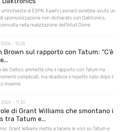
 Daktronics
un’inchiesta di ESPN, Kawhi Leonard avrebbe avuto un
di sponsorizzazione non dichiarato con Daktronics,
oinvolta nella realizzazione dell’Intuit Dome
 2026 - 10:20
n Brown sul rapporto con Tatum: “C’è
...
la dei Celtics ammette che il rapporto con Tatum ha
omenti complicati, ma ribadisce il rispetto nato dopo il
nto insieme
 2026 - 11:30
role di Grant Williams che smontano i
 tra Tatum e...
mor: Grant Williams mette a tacere le voci su Tatum e