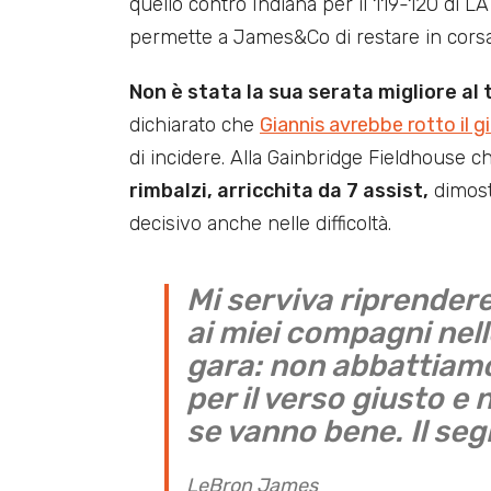
quello contro Indiana per il 119-120 di 
permette a James&Co di restare in corsa
Non è stata la sua serata migliore al 
dichiarato che
Giannis avrebbe rotto il g
di incidere. Alla Gainbridge Fieldhouse 
rimbalzi, arricchita da 7 assist,
dimost
decisivo anche nelle difficoltà.
Mi serviva riprendere
ai miei compagni nel
gara: non abbattiamo
per il verso giusto e 
se vanno bene. Il seg
LeBron James