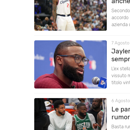
anche
Secondo 
accordo 
azienda c
7 Agosto
Jayle
sempre
L’ex stel
vissuto m
titolo vi
6 Agosto
Le pa
rumors
Basta ru