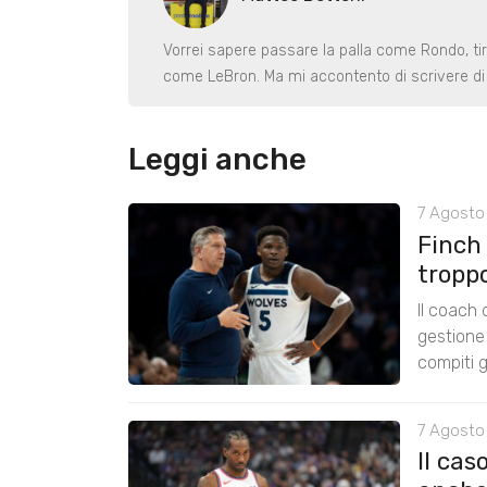
Vorrei sapere passare la palla come Rondo, ti
come LeBron. Ma mi accontento di scrivere di 
Leggi anche
7 Agosto 
Finch
tropp
Il coach
gestione 
compiti g
7 Agosto
Il cas