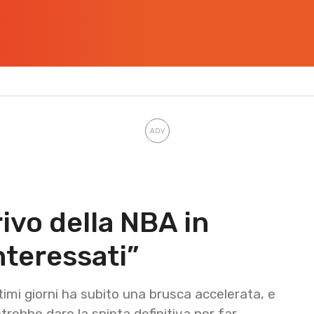
rivo della NBA in
nteressati”
timi giorni ha subito una brusca accelerata, e
trebbe dare la spinta definitiva per far