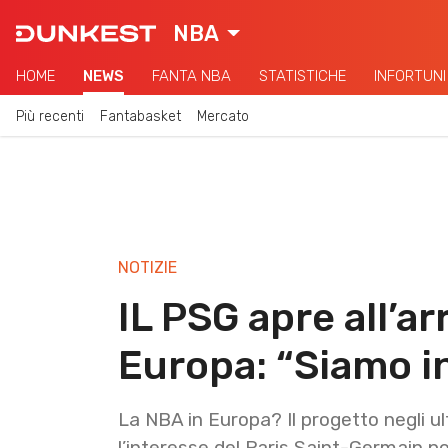
NBA
HOME
NEWS
FANTA NBA
STATISTICHE
INFORTUNI
Più recenti
Fantabasket
Mercato
NOTIZIE
IL PSG apre all’ar
Europa: “Siamo i
La NBA in Europa? Il progetto negli ul
l’interesse del Paris Saint-Germain po