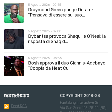
5 Agosto 2026 - 09:45
Draymond Green punge Durant:
“Pensava di essere sul suo...
5 Agosto 2026 - 09:00
Dybantsa provoca Shaquille O’Neal: la
risposta di Shaq d...
5 Agosto 2026 - 08:56
Bosh approva il duo Giannis-Adebayo:
“Coppia da Heat Cul...
COPYRIGHT 2018-23
Fantaking Interactive Srl
Feed RSS
Via San Zeno 145, 25124 (BS)