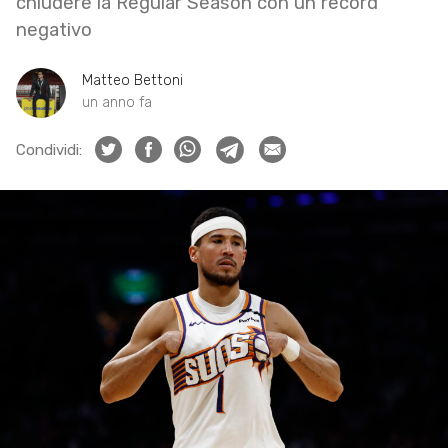
chiudere la Regular Season con un record
negativo
Matteo Bettoni
un anno fa
Condividi: