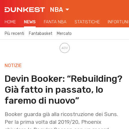
NBA
HOME
NEWS
FANTA NBA
STATISTICHE
INFORTUNI
Più recenti
Fantabasket
Mercato
NOTIZIE
Devin Booker: “Rebuilding?
Già fatto in passato, lo
faremo di nuovo”
Booker guarda già alla ricostruzione dei Suns.
Per la prima volta dal 2019/20, Phoenix