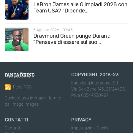
LeBron James alle Olimpiadi 2028 con
Team USA? “Dipende...
5 Agosto 2026 - 09:45
Draymond Green punge Durant:
“Pensava di essere sul suo...
COPYRIGHT 2018-23
Fantaking Interactive Srl
Feed RSS
Via San Zeno 145, 25124 (BS)
P.Iva 03549330987
Dunkest usa immagini fornite
da:
Imago Images
CONTATTI
PRIVACY
Contatti
Impostazioni Cookie