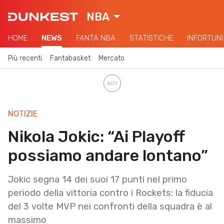
NBA
HOME
NEWS
FANTA NBA
STATISTICHE
INFORTUNI
Più recenti
Fantabasket
Mercato
NOTIZIE
Nikola Jokic: “Ai Playoff
possiamo andare lontano”
Jokic segna 14 dei suoi 17 punti nel primo
periodo della vittoria contro i Rockets: la fiducia
del 3 volte MVP nei confronti della squadra è al
massimo