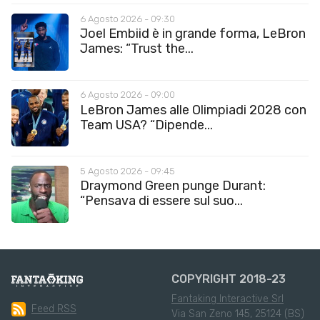
6 Agosto 2026 - 09:30
Joel Embiid è in grande forma, LeBron
James: “Trust the...
6 Agosto 2026 - 09:00
LeBron James alle Olimpiadi 2028 con
Team USA? “Dipende...
5 Agosto 2026 - 09:45
Draymond Green punge Durant:
“Pensava di essere sul suo...
COPYRIGHT 2018-23
Fantaking Interactive Srl
Feed RSS
Via San Zeno 145, 25124 (BS)