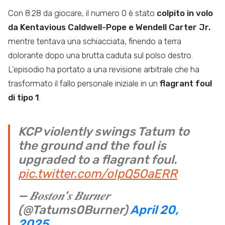
Con 8:28 da giocare, il numero 0 è stato
colpito in volo
da Kentavious Caldwell-Pope e Wendell Carter Jr.
mentre tentava una schiacciata, finendo a terra
dolorante dopo una brutta caduta sul polso destro.
L’episodio ha portato a una revisione arbitrale che ha
trasformato il fallo personale iniziale in un
flagrant foul
di tipo 1
.
KCP violently swings Tatum to
the ground and the foul is
upgraded to a flagrant foul.
pic.twitter.com/oIpQ5OaERR
— 𝑩𝒐𝒔𝒕𝒐𝒏’𝒔 𝑩𝒖𝒓𝒏𝒆𝒓
(@Tatums0Burner)
April 20,
2025