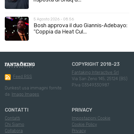
5 Agosto 2026 - 08:56
Bosh approva il duo Giannis-Adebayo:
“Coppia da Heat Cul...
COPYRIGHT 2018-23
Fantaking Interactive Srl
Feed RSS
Via San Zeno 145, 25124 (BS)
P.Iva 03549330987
Dunkest usa immagini fornite
da:
Imago Images
CONTATTI
PRIVACY
Contatti
Impostazioni Cookie
Chi Siamo
Cookie Policy
Collabora
Privacy