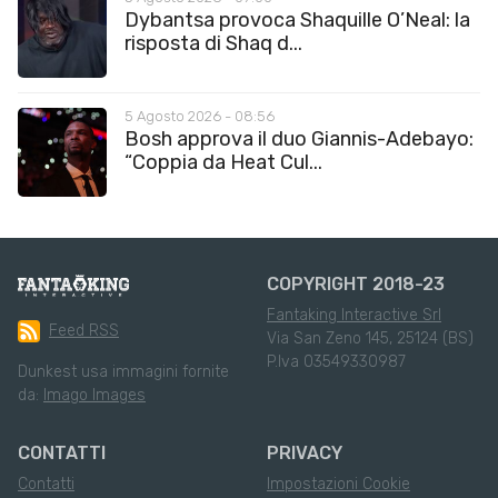
Dybantsa provoca Shaquille O’Neal: la
risposta di Shaq d...
5 Agosto 2026 - 08:56
Bosh approva il duo Giannis-Adebayo:
“Coppia da Heat Cul...
COPYRIGHT 2018-23
Fantaking Interactive Srl
Feed RSS
Via San Zeno 145, 25124 (BS)
P.Iva 03549330987
Dunkest usa immagini fornite
da:
Imago Images
CONTATTI
PRIVACY
Contatti
Impostazioni Cookie