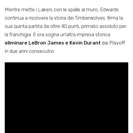
Mentre mette i Lakers con le spalle al muro, Edwards
continua a riscrivere la storia dei Timberwolves: firma la
sua quinta partita da oltre 40 punti, primato assoluto per
la franchigia. E ora sogna un’altra impresa storica:
eliminare LeBron James e Kevin Durant
dai Playoff
in due anni consecutivi.