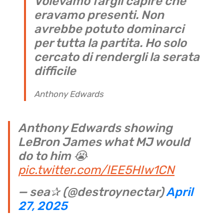
Volevamo fargli capire che
eravamo presenti. Non
avrebbe potuto dominarci
per tutta la partita. Ho solo
cercato di rendergli la serata
difficile
Anthony Edwards
Anthony Edwards showing
LeBron James what MJ would
do to him 😭
pic.twitter.com/lEE5HIw1CN
— sea✰ (@destroynectar)
April
27, 2025