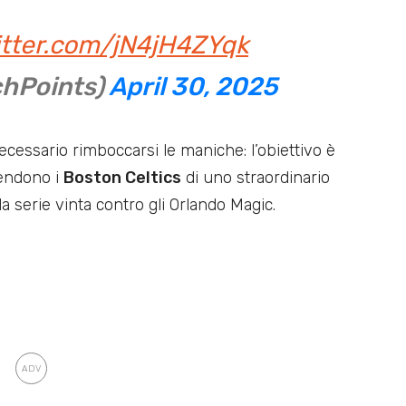
itter.com/jN4jH4ZYqk
chPoints)
April 30, 2025
essario rimboccarsi le maniche: l’obiettivo è
tendono i
Boston Celtics
di uno straordinario
la serie vinta contro gli Orlando Magic.