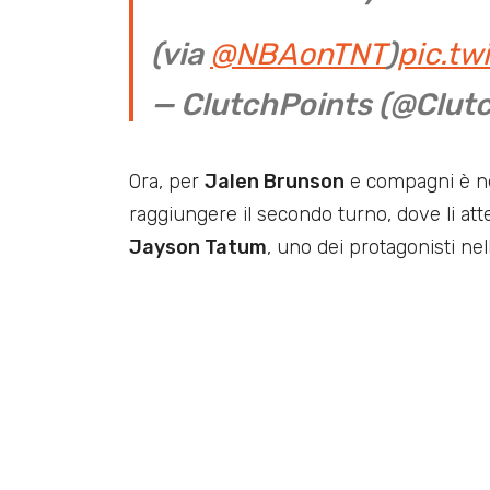
(via
@NBAonTNT
)
pic.tw
— ClutchPoints (@Clut
Ora, per
Jalen Brunson
e compagni è nec
raggiungere il secondo turno, dove li at
Jayson Tatum
, uno dei protagonisti nel