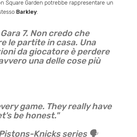
dison Square Garden potrebbe rappresentare un
 stesso
Barkley
:
 Gara 7. Non credo che
e le partite in casa. Una
zioni da giocatore è perdere
davvero una delle cose più
very game. They really have
et's be honest."
Pistons-Knicks series 🗣️