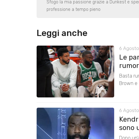
Sfogo la mia passione grazie a Dunkest e sper
professione a tempo pieno
Leggi anche
6 Agosto
Le pa
rumors
Basta ru
Brown e r
6 Agosto
Kendri
sono u
Dopo un’a