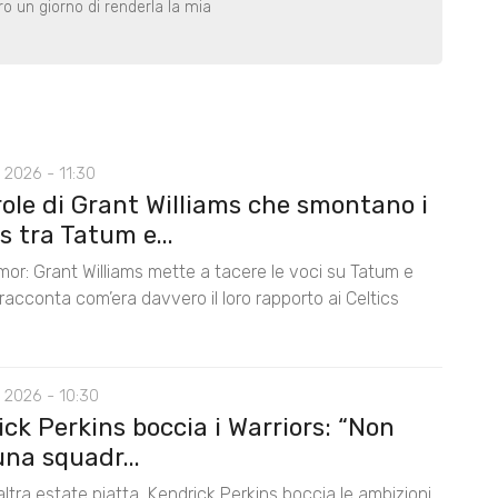
o un giorno di renderla la mia
 2026 - 11:30
role di Grant Williams che smontano i
 tra Tatum e...
mor: Grant Williams mette a tacere le voci su Tatum e
acconta com’era davvero il loro rapporto ai Celtics
 2026 - 10:30
ck Perkins boccia i Warriors: “Non
na squadr...
ltra estate piatta, Kendrick Perkins boccia le ambizioni