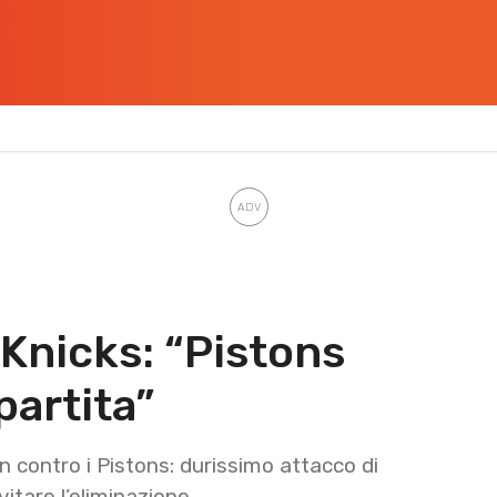
 Knicks: “Pistons
partita”
contro i Pistons: durissimo attacco di
itare l’eliminazione