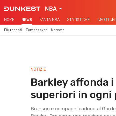
NBA
HOME
NEWS
FANTA NBA
STATISTICHE
INFORTUNI
Più recenti
Fantabasket
Mercato
NOTIZIE
Barkley affonda i
superiori in ogni 
Brunson e compagni cadono al Garden 
Barkley. Ora serve una reazione per ev