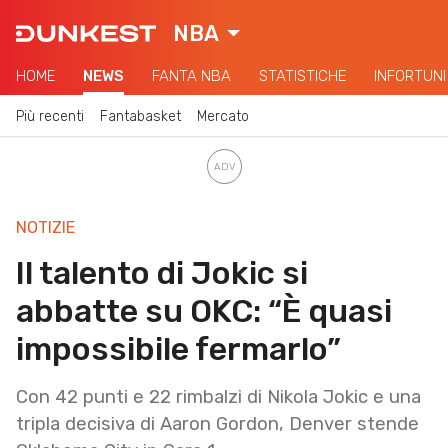
NBA
HOME
NEWS
FANTA NBA
STATISTICHE
INFORTUNI
Più recenti
Fantabasket
Mercato
NOTIZIE
Il talento di Jokic si
abbatte su OKC: “È quasi
impossibile fermarlo”
Con 42 punti e 22 rimbalzi di Nikola Jokic e una
tripla decisiva di Aaron Gordon, Denver stende