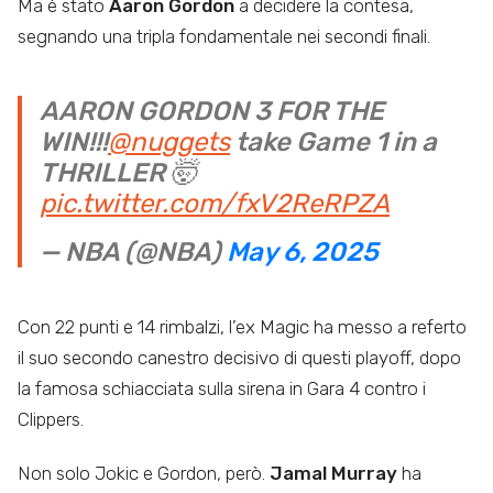
Ma è stato
Aaron Gordon
a decidere la contesa,
segnando una tripla fondamentale nei secondi finali.
AARON GORDON 3 FOR THE
WIN!!!
@nuggets
take Game 1 in a
THRILLER 🤯
pic.twitter.com/fxV2ReRPZA
— NBA (@NBA)
May 6, 2025
Con 22 punti e 14 rimbalzi, l’ex Magic ha messo a referto
il suo secondo canestro decisivo di questi playoff, dopo
la famosa schiacciata sulla sirena in Gara 4 contro i
Clippers.
Non solo Jokic e Gordon, però.
Jamal Murray
ha