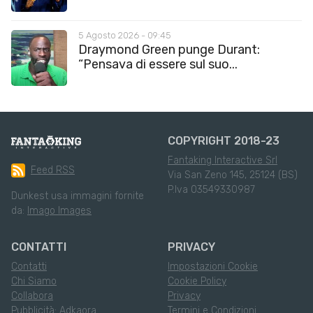
5 Agosto 2026 - 09:45
Draymond Green punge Durant:
“Pensava di essere sul suo...
COPYRIGHT 2018-23
Fantaking Interactive Srl
Feed RSS
Via San Zeno 145, 25124 (BS)
P.Iva 03549330987
Dunkest usa immagini fornite
da:
Imago Images
CONTATTI
PRIVACY
Contatti
Impostazioni Cookie
Chi Siamo
Cookie Policy
Collabora
Privacy
Pubblicità: Adkaora
Termini e Condizioni