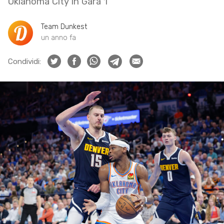
Oklahoma City in Gara 1
Team Dunkest
un anno fa
Condividi: