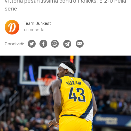
vittoria pesantissima contro i Knicks. È 2-0 nella
serie
Team Dunkest
un anno fa
Condividi: