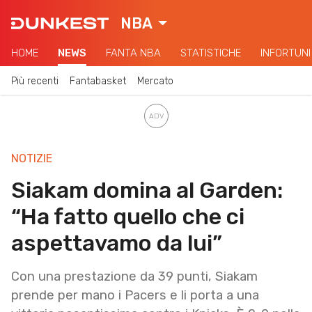
NBA
HOME
NEWS
FANTA NBA
STATISTICHE
INFORTUNI
Più recenti
Fantabasket
Mercato
NOTIZIE
Siakam domina al Garden:
“Ha fatto quello che ci
aspettavamo da lui”
Con una prestazione da 39 punti, Siakam
prende per mano i Pacers e li porta a una