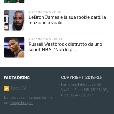
4 Agosto 2026 - 11:30
LeBron James e la sua rookie card: la
reazione è virale
4 Agosto 2026 - 10:00
Russell Westbrook distrutto da uno
scout NBA: “Non lo pr...
COPYRIGHT 2018-23
Fantaking Interactive Srl
Feed RSS
Via San Zeno 145, 25124 (BS)
P.Iva 03549330987
Dunkest usa immagini fornite
da:
Imago Images