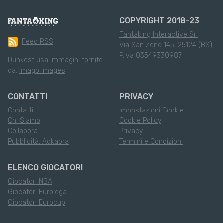
COPYRIGHT 2018-23
Fantaking Interactive Srl
Feed RSS
Via San Zeno 145, 25124 (BS)
P.Iva 03549330987
Dunkest usa immagini fornite
da:
Imago Images
CONTATTI
PRIVACY
Contatti
Impostazioni Cookie
Chi Siamo
Cookie Policy
Collabora
Privacy
Pubblicità: Adkaora
Termini e Condizioni
ELENCO GIOCATORI
Giocatori NBA
Giocatori Eurolega
Giocatori Eurocup