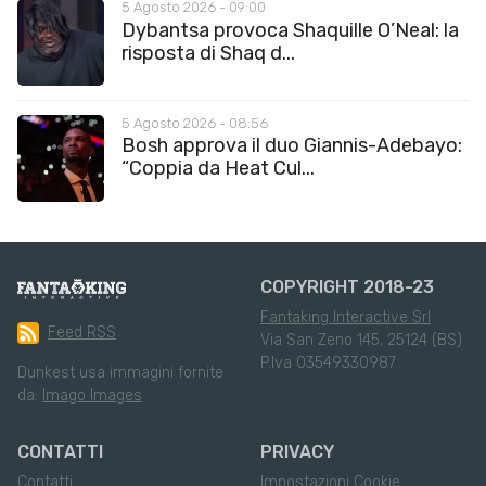
5 Agosto 2026 - 09:00
Dybantsa provoca Shaquille O’Neal: la
risposta di Shaq d...
5 Agosto 2026 - 08:56
Bosh approva il duo Giannis-Adebayo:
“Coppia da Heat Cul...
COPYRIGHT 2018-23
Fantaking Interactive Srl
Feed RSS
Via San Zeno 145, 25124 (BS)
P.Iva 03549330987
Dunkest usa immagini fornite
da:
Imago Images
CONTATTI
PRIVACY
Contatti
Impostazioni Cookie