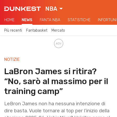
NBA
HOME
NEWS
FANTA NBA
STATISTICHE
INFORTUNI
Più recenti
Fantabasket
Mercato
NOTIZIE
LaBron James si ritira?
“No, sarò al massimo per il
training camp”
LeBron James non ha nessuna intenzione di
dire basta. Vuole tornare al top per l’inizio della