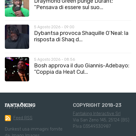
Draymond Green punge Durant:
“Pensava di essere sul suo...
5 Agosto 2026 - 09:00
Dybantsa provoca Shaquille O’Neal: la
risposta di Shaq d...
5 Agosto 2026 - 08:56
Bosh approva il duo Giannis-Adebayo:
“Coppia da Heat Cul...
COPYRIGHT 2018-23
Fantaking Interactive Srl
Feed RSS
Via San Zeno 145, 25124 (BS)
P.Iva 03549330987
Dunkest usa immagini fornite
da:
Imago Images