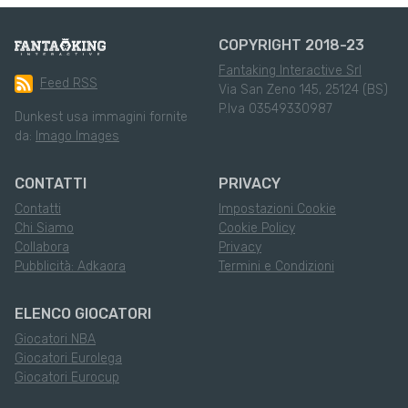
COPYRIGHT 2018-23
Fantaking Interactive Srl
Feed RSS
Via San Zeno 145, 25124 (BS)
P.Iva 03549330987
Dunkest usa immagini fornite
da:
Imago Images
CONTATTI
PRIVACY
Contatti
Impostazioni Cookie
Chi Siamo
Cookie Policy
Collabora
Privacy
Pubblicità: Adkaora
Termini e Condizioni
ELENCO GIOCATORI
Giocatori NBA
Giocatori Eurolega
Giocatori Eurocup