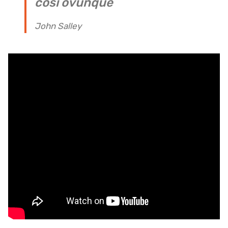
così ovunque
John Salley