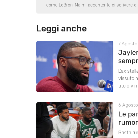
come LeBron. Ma mi accontento di scrivere di 
Leggi anche
7 Agosto
Jayle
sempre
L’ex stel
vissuto m
titolo vi
6 Agosto
Le pa
rumors
Basta ru