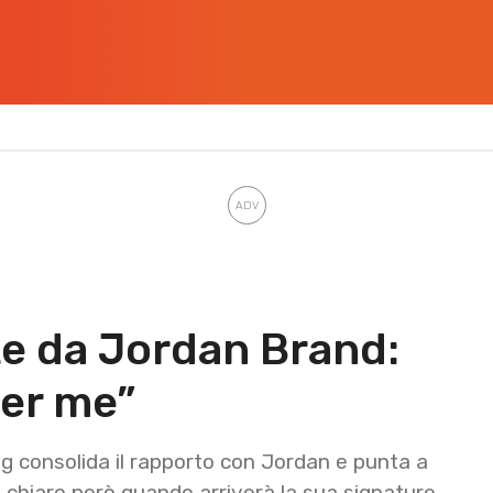
te da Jordan Brand:
 per me”
g consolida il rapporto con Jordan e punta a
è chiaro però quando arriverà la sua signature