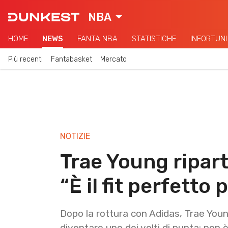
NBA
HOME
NEWS
FANTA NBA
STATISTICHE
INFORTUNI
Più recenti
Fantabasket
Mercato
NOTIZIE
Trae Young ripar
“È il fit perfetto
Dopo la rottura con Adidas, Trae Youn
diventare uno dei volti di punta: non 