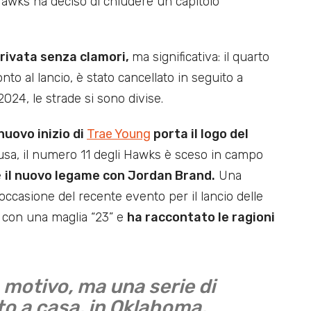
a Hawks ha deciso di chiudere un capitolo
rivata senza clamori,
ma significativa: il quarto
nto al lancio, è stato cancellato in seguito a
2024, le strade si sono divise.
 nuovo inizio di
Trae Young
porta il logo del
usa, il numero 11 degli Hawks è sceso in campo
e
il nuovo legame con Jordan Brand.
Una
occasione del recente evento per il lancio delle
o con una maglia “23” e
ha raccontato le ragioni
 motivo, ma una serie di
to a casa, in Oklahoma,