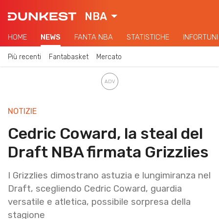
NBA
HOME
NEWS
FANTA NBA
STATISTICHE
INFORTUNI
Più recenti
Fantabasket
Mercato
NOTIZIE
Cedric Coward, la steal del
Draft NBA firmata Grizzlies
I Grizzlies dimostrano astuzia e lungimiranza nel
Draft, scegliendo Cedric Coward, guardia
versatile e atletica, possibile sorpresa della
stagione