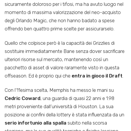
sicuramente doloroso per i tifosi, ma ha avuto luogo nel
momento di massima valorizzazione del neo-acquisto
degli Orlando Magic, che non hanno badato a spese
offrendo ben quattro prime scelte per assicurarselo.
Quello che colpisce però è la capacità dei Grizzlies di
sostituire immediatamente Bane senza dover sacrificare
ulteriori risorse sul mercato, mantenendo così un
pacchetto di asset di valore raramente visto in questa
offseason. Ed è proprio qui che
entra in gioco il Draft
.
Con l’11esima scelta, Memphis ha messo le mani su
Cedric Coward
, una guardia di quasi 22 anni e 1.98
metri proveniente dall’università di Houston. La sua
posizione ai confini della lottery è stata influenzata da un
serio infortunio alla spalla
subito nella scorsa
stagione, ma le sue qualità tecniche e fisiche lasciano