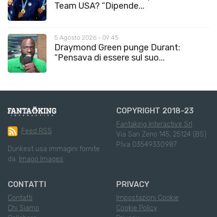
Team USA? “Dipende...
5 Agosto 2026 - 09:45
Draymond Green punge Durant:
“Pensava di essere sul suo...
COPYRIGHT 2018-23
Fantaking Interactive Srl
Feed RSS
Via San Zeno 145, 25124 (BS)
P.Iva 03549330987
Dunkest usa immagini fornite
da:
Imago Images
CONTATTI
PRIVACY
Contatti
Impostazioni Cookie
Chi Siamo
Cookie Policy