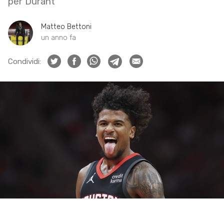
per Durant
Matteo Bettoni
un anno fa
Condividi: