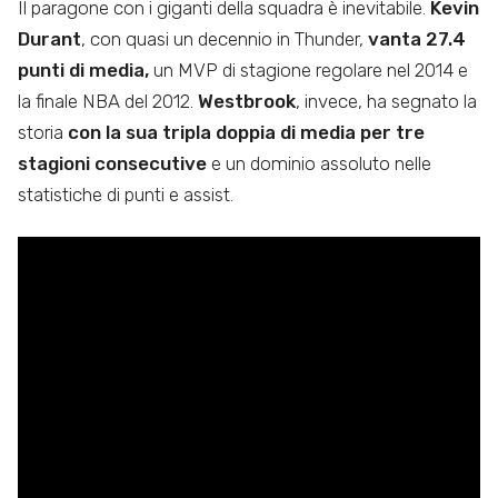
Il paragone con i giganti della squadra è inevitabile.
Kevin
Durant
, con quasi un decennio in Thunder,
vanta 27.4
punti di media,
un MVP di stagione regolare nel 2014 e
la finale NBA del 2012.
Westbrook
, invece, ha segnato la
storia
con la sua tripla doppia di media per tre
stagioni consecutive
e un dominio assoluto nelle
statistiche di punti e assist.