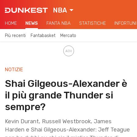
NBA
HOME
NEWS
FANTA NBA
STATISTICHE
INFORTUNI
Più recenti
Fantabasket
Mercato
NOTIZIE
Shai Gilgeous-Alexander è
il più grande Thunder si
sempre?
Kevin Durant, Russell Westbrook, James
Harden e Shai Gilgeous-Alexander: Jeff Teague