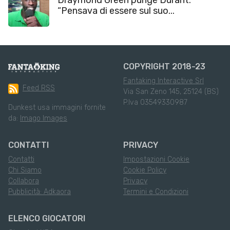
“Pensava di essere sul suo...
COPYRIGHT 2018-23
Fantaking Interactive Srl
Feed RSS
Via San Zeno 145, 25124 (BS)
P.Iva 03549330987
Dunkest usa immagini fornite
da:
Imago Images
CONTATTI
PRIVACY
Contatti
Impostazioni Cookie
Chi Siamo
Cookie Policy
Collabora
Privacy
Pubblicità: Adkaora
Termini e Condizioni
ELENCO GIOCATORI