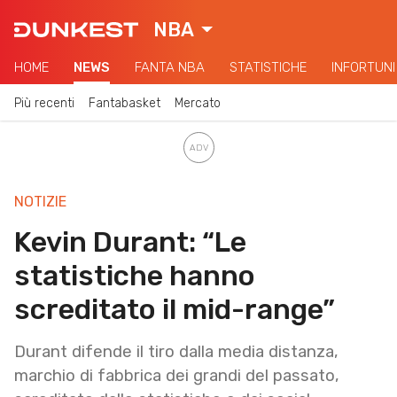
NBA
HOME
NEWS
FANTA NBA
STATISTICHE
INFORTUNI
Più recenti
Fantabasket
Mercato
NOTIZIE
Kevin Durant: “Le
statistiche hanno
screditato il mid-range”
Durant difende il tiro dalla media distanza,
marchio di fabbrica dei grandi del passato,