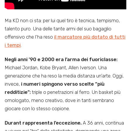
Ma KD non ci sta: per lui quel tiro è tecnica, tempismo,
talento puro. Una delle tante armi del suo bagaglio
offensivo che l’ha reso
il marcatore più dotato di tutti
i tempi
.
Negli anni ’90 e 2000 era l’arma dei fuoriclasse:
Michael Jordan, Kobe Bryant, Allen Iverson. Una
generazione che ha reso la media distanza un’arte. Oggi,
invece,
i numeri spingono verso scelte “più
redditizie”:
triple o penetrazioni al ferro. Un basket più
omologato, meno creativo, dove in tanti sembrano
giocare con lo stesso copione.
Durant rappresenta l’eccezione.
A 36 anni, continua
a vivere nel “tra” delle statistiche, dominando una zona