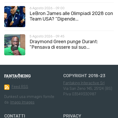
6 Agosto 2026 - 09:00
LeBron James alle Olimpiadi 2028 con
Team USA? “Dipende...
5 Agosto 2026 - 09:45
Draymond Green punge Durant:
“Pensava di essere sul suo...
COPYRIGHT 2018-23
Fantaking Interactive Srl
Feed RSS
Via San Zeno 145, 25124 (BS)
P.Iva 03549330987
Dunkest usa immagini fornite
da:
Imago Images
CONTATTI
PRIVACY