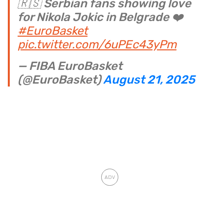
🇷🇸 Serbian fans showing love
for Nikola Jokic in Belgrade ❤️
#EuroBasket
pic.twitter.com/6uPEc43yPm
— FIBA EuroBasket
(@EuroBasket)
August 21, 2025