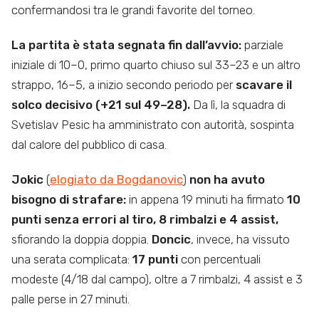
confermandosi tra le grandi favorite del torneo.
La partita è stata segnata fin dall’avvio:
parziale
iniziale di 10–0, primo quarto chiuso sul 33–23 e un altro
strappo, 16–5, a inizio secondo periodo per
scavare il
solco decisivo (+21 sul 49–28).
Da lì, la squadra di
Svetislav Pesic ha amministrato con autorità, sospinta
dal calore del pubblico di casa.
Jokic
(
elogiato da Bogdanovic
)
non ha avuto
bisogno di strafare:
in appena 19 minuti ha firmato
10
punti senza errori al tiro, 8 rimbalzi e 4 assist,
sfiorando la doppia doppia.
Doncic
, invece, ha vissuto
una serata complicata:
17 punti
con percentuali
modeste (4/18 dal campo), oltre a 7 rimbalzi, 4 assist e 3
palle perse in 27 minuti.