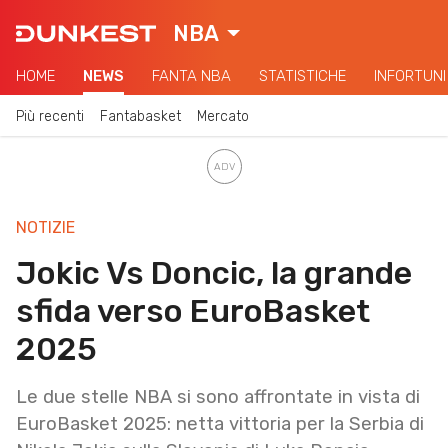
NBA
HOME
NEWS
FANTA NBA
STATISTICHE
INFORTUNI
Più recenti
Fantabasket
Mercato
NOTIZIE
Jokic Vs Doncic, la grande
sfida verso EuroBasket
2025
Le due stelle NBA si sono affrontate in vista di
EuroBasket 2025: netta vittoria per la Serbia di