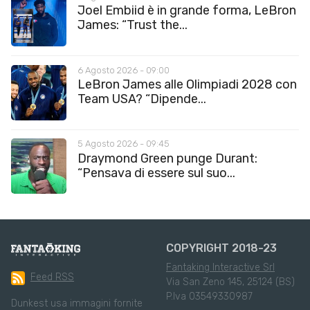
Joel Embiid è in grande forma, LeBron
James: “Trust the...
6 Agosto 2026 - 09:00
LeBron James alle Olimpiadi 2028 con
Team USA? “Dipende...
5 Agosto 2026 - 09:45
Draymond Green punge Durant:
“Pensava di essere sul suo...
COPYRIGHT 2018-23
Fantaking Interactive Srl
Feed RSS
Via San Zeno 145, 25124 (BS)
P.Iva 03549330987
Dunkest usa immagini fornite