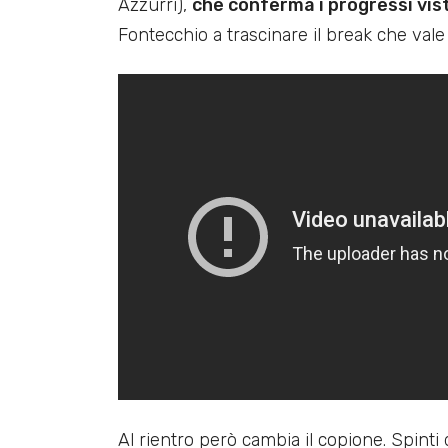
Azzurri),
che conferma i progressi vist
Fontecchio a trascinare il break che vale 
Al rientro però cambia il copione. Spinti