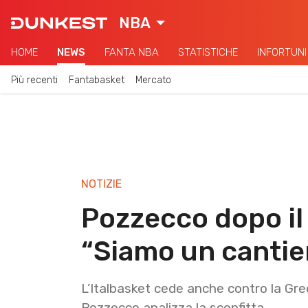
NBA
HOME
NEWS
FANTA NBA
STATISTICHE
INFORTUNI
Più recenti
Fantabasket
Mercato
NOTIZIE
Pozzecco dopo il 
“Siamo un cantie
L’Italbasket cede anche contro la Gre
Pozzecco analizza la sconfitta