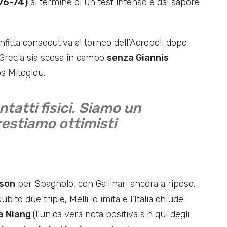
(76-74)
al termine di un test intenso e dal sapore
fitta consecutiva al torneo dell’Acropoli dopo
 Grecia sia scesa in campo
senza Giannis
s Mitoglou.
ntatti fisici. Siamo un
restiamo ottimisti
pson
per Spagnolo, con Gallinari ancora a riposo.
ito due triple, Melli lo imita e l’Italia chiude
ta Niang
(l’unica vera nota positiva sin qui degli