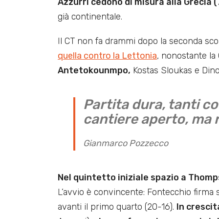
Azzurri cedono di misura alla Grecia 
già continentale.
Il CT non fa drammi dopo la seconda scon
quella contro la Lettonia
, nonostante la
Antetokounmpo,
Kostas Sloukas e Dino
Partita dura, tanti co
cantiere aperto, ma 
Gianmarco Pozzecco
Nel quintetto iniziale spazio a Thom
L’avvio è convincente: Fontecchio firma sub
avanti il primo quarto (20-16).
In cresci