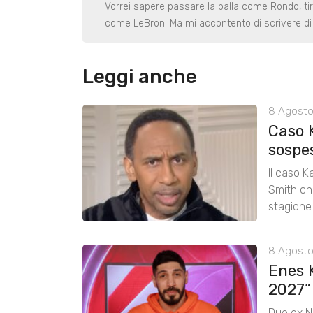
Vorrei sapere passare la palla come Rondo, ti
come LeBron. Ma mi accontento di scrivere di 
Leggi anche
8 Agosto
Caso 
sospe
Il caso K
Smith chi
stagione
8 Agosto
Enes K
2027”
Due ex N