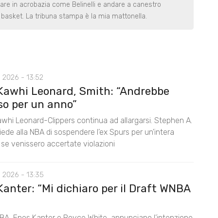
rare in acrobazia come Belinelli e andare a canestro
basket. La tribuna stampa è la mia mattonella.
 2026 - 13:52
Kawhi Leonard, Smith: “Andrebbe
so per un anno”
awhi Leonard-Clippers continua ad allargarsi. Stephen A.
ede alla NBA di sospendere l’ex Spurs per un’intera
 se venissero accertate violazioni
 2026 - 13:35
anter: “Mi dichiaro per il Draft WNBA
BA, Enes Kanter e Royce White, annunciano l’intenzione