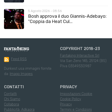
5 Agosto 2026 - 08:56
Bosh approva il duo Giannis-Adebayo:
“Coppia da Heat Cul...
COPYRIGHT 2018-23
Fantaking Interactive Srl
Feed RSS
Via San Zeno 145, 25124 (BS)
P.Iva 03549330987
Dunkest usa immagini fornite
da:
Imago Images
CONTATTI
PRIVACY
Contatti
Impostazioni Cookie
Chi Siamo
Cookie Policy
Collabora
Privacy
Pubblicità: Adkaora
Termini e Condizioni