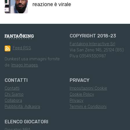
reazione è virale
COPYRIGHT 2018-23
Fantaking Interactive Srl
Feed RSS
Via San Zeno 145, 25124 (BS)
P.Iva 03549330987
Dunkest usa immagini fornite
da:
Imago Images
CONTATTI
PRIVACY
Contatti
Impostazioni Cookie
Chi Siamo
Cookie Policy
Collabora
Privacy
Pubblicità: Adkaora
Termini e Condizioni
ELENCO GIOCATORI
Giocatori NBA