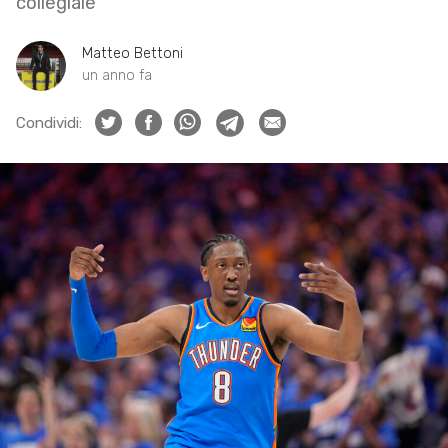
collegiale
Matteo Bettoni
un anno fa
Condividi: