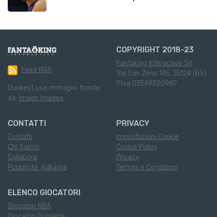
COPYRIGHT 2018-23
Fantaking Interactive Srl
Feed RSS
Via San Zeno 145, 25124 (BS)
P.Iva 03549330987
Dunkest usa immagini fornite
da:
Imago Images
CONTATTI
PRIVACY
Contatti
Impostazioni Cookie
Chi Siamo
Cookie Policy
Collabora
Privacy
Pubblicità: Adkaora
Termini e Condizioni
ELENCO GIOCATORI
Giocatori NBA
Giocatori Eurolega