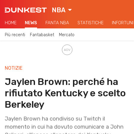
NBA
HOME
NEWS
FANTA NBA
STATISTICHE
INFORTUNI
Più recenti
Fantabasket
Mercato
NOTIZIE
Jaylen Brown: perché ha
rifiutato Kentucky e scelto
Berkeley
Jaylen Brown ha condiviso su Twitch il
momento in cui ha dovuto comunicare a John