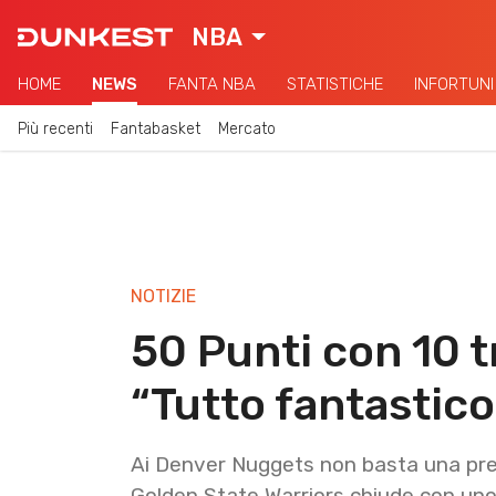
NBA
HOME
NEWS
FANTA NBA
STATISTICHE
INFORTUNI
Più recenti
Fantabasket
Mercato
NOTIZIE
50 Punti con 10 t
“Tutto fantastic
Ai Denver Nuggets non basta una pres
Golden State Warriors chiude con uno 