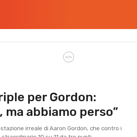
riple per Gordon:
o, ma abbiamo perso”
tazione irreale di Aaron Gordon, che contro i
straordinario 10 su 11 da tre punti