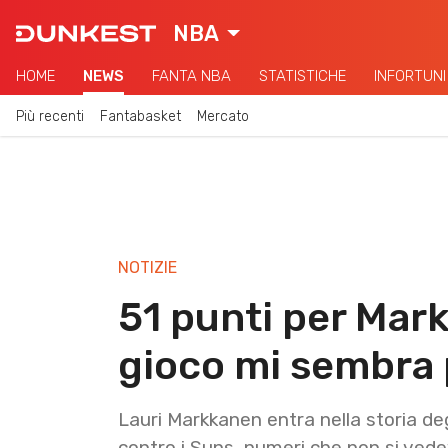
NBA
HOME
NEWS
FANTA NBA
STATISTICHE
INFORTUNI
Più recenti
Fantabasket
Mercato
NOTIZIE
51 punti per Mark
gioco mi sembra 
Lauri Markkanen entra nella storia de
contro i Suns, numeri che non si vede