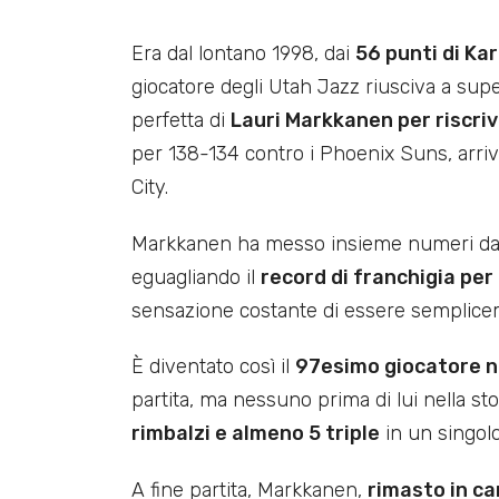
Era dal lontano 1998, dai
56 punti di Kar
giocatore degli Utah Jazz riusciva a sup
perfetta di
Lauri Markkanen per riscriv
per 138-134 contro i Phoenix Suns, arriv
City.
Markkanen ha messo insieme numeri da fuor
eguagliando il
record di franchigia per t
sensazione costante di essere semplicem
È diventato così il
97esimo giocatore n
partita, ma nessuno prima di lui nella s
rimbalzi e almeno 5 triple
in un singol
A fine partita, Markkanen,
rimasto in c