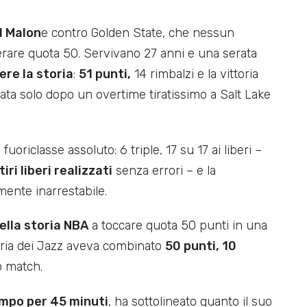
l Malon
e contro Golden State, che nessun
erare quota 50. Servivano 27 anni e una serata
ere la storia
:
51 punti,
14 rimbalzi e la vittoria
ata solo dopo un overtime tiratissimo a Salt Lake
iclasse assoluto: 6 triple, 17 su 17 ai liberi –
iri liberi realizzati
senza errori – e la
ente inarrestabile.
ella storia NBA
a toccare quota 50 punti in una
toria dei Jazz aveva combinato
50 punti, 10
o match.
ampo per 45 minuti
, ha sottolineato quanto il suo