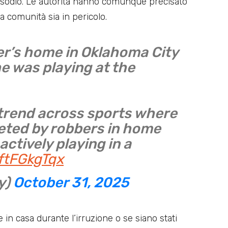
episodio. Le autorità hanno comunque precisato
a comunità sia in pericolo.
r’s home in Oklahoma City
e was playing at the
 trend across sports where
geted by robbers in home
actively playing in a
eftFGkgTqx
y)
October 31, 2025
in casa durante l’irruzione o se siano stati