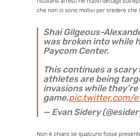
risultano arresti né nuovi dettagli sull’
che non ci sono motivi per credere che l
Shai Gilgeous-Alexande
was broken into while h
Paycom Center.
This continues a scary
athletes are being tar
invasions while they’re 
game.
pic.twitter.com/
— Evan Sidery (@esider
Non è chiaro se qualcuno fosse presente 