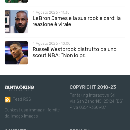
4 Agosto 2026 - 11:30
LeBron James e la sua rookie card: la
reazione è virale
4 Agosto 2026 - 10:00
Russell Westbrook distrutto da uno
scout NBA: “Non lo pr...
COPYRIGHT 2018-23
Fantaking Interactive Srl
Feed RSS
Via San Zeno 145, 25124 (BS)
P.Iva 03549330987
Dunkest usa immagini fornite
da:
Imago Images