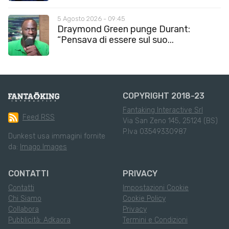
5 Agosto 2026 - 09:45
Draymond Green punge Durant:
“Pensava di essere sul suo...
COPYRIGHT 2018-23
Fantaking Interactive Srl
Feed RSS
Via San Zeno 145, 25124 (BS)
P.Iva 03549330987
Dunkest usa immagini fornite
da:
Imago Images
CONTATTI
PRIVACY
Contatti
Impostazioni Cookie
Chi Siamo
Cookie Policy
Collabora
Privacy
Pubblicità: Adkaora
Termini e Condizioni