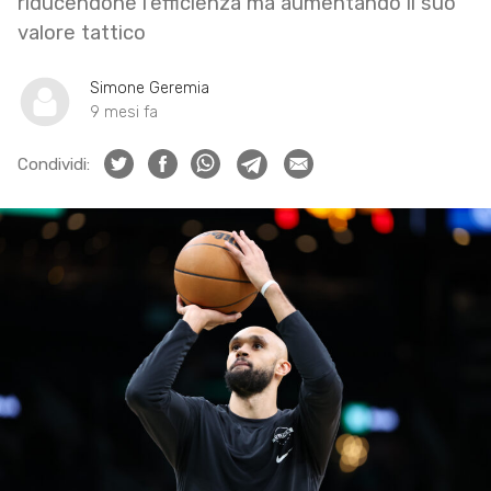
riducendone l’efficienza ma aumentando il suo
valore tattico
Simone Geremia
9 mesi fa
Condividi: