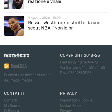
reazione è virale
4 Agosto 2026 - 10:00
Russell Westbrook distrutto da uno
scout NBA: “Non lo pr...
COPYRIGHT 2018-23
Fantaking Interactive Srl
Feed RSS
Via San Zeno 145, 25124 (BS)
P.Iva 03549330987
Dunkest usa immagini fornite
da:
Imago Images
CONTATTI
PRIVACY
Contatti
Impostazioni Cookie
Chi Siamo
Cookie Policy
Collabora
Privacy