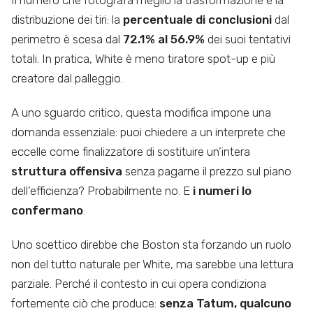
Il numero che fotografa meglio la trasformazione è la
distribuzione dei tiri: la
percentuale di conclusioni
dal
perimetro è scesa dal
72.1% al 56.9%
dei suoi tentativi
totali. In pratica, White è meno tiratore spot-up e più
creatore dal palleggio.
A uno sguardo critico, questa modifica impone una
domanda essenziale: puoi chiedere a un interprete che
eccelle come finalizzatore di sostituire un’intera
struttura offensiva
senza pagarne il prezzo sul piano
dell’efficienza? Probabilmente no. E
i numeri lo
confermano
.
Uno scettico direbbe che Boston sta forzando un ruolo
non del tutto naturale per White, ma sarebbe una lettura
parziale. Perché il contesto in cui opera condiziona
fortemente ciò che produce:
senza Tatum, qualcuno