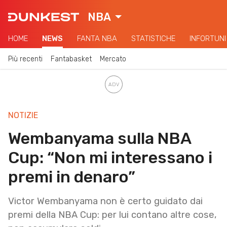
NBA
HOME
NEWS
FANTA NBA
STATISTICHE
INFORTUNI
Più recenti
Fantabasket
Mercato
NOTIZIE
Wembanyama sulla NBA
Cup: “Non mi interessano i
premi in denaro”
Victor Wembanyama non è certo guidato dai
premi della NBA Cup: per lui contano altre cose,