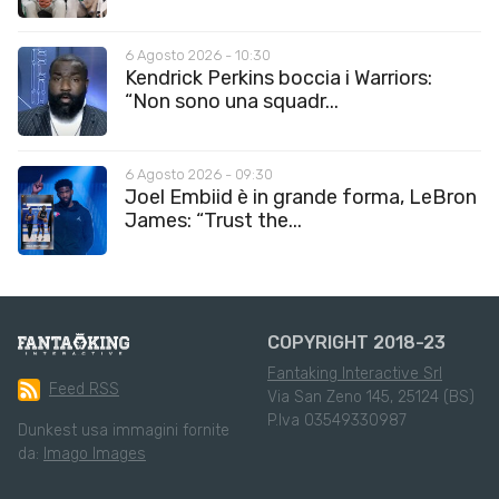
6 Agosto 2026 - 10:30
Kendrick Perkins boccia i Warriors:
“Non sono una squadr...
6 Agosto 2026 - 09:30
Joel Embiid è in grande forma, LeBron
James: “Trust the...
COPYRIGHT 2018-23
Fantaking Interactive Srl
Feed RSS
Via San Zeno 145, 25124 (BS)
P.Iva 03549330987
Dunkest usa immagini fornite
da:
Imago Images