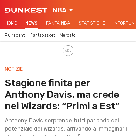
NBA
HOME
NEWS
FANTA NBA
STATISTICHE
INFORTUNI
Più recenti
Fantabasket
Mercato
NOTIZIE
Stagione finita per
Anthony Davis, ma crede
nei Wizards: “Primi a Est”
Anthony Davis sorprende tutti parlando del
potenziale dei Wizards, arrivando a immaginarli