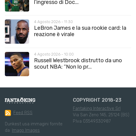
l’ingresso di Doc...
4 Agosto 2026 - 11:30
LeBron James e la sua rookie card: la
reazione è virale
4 Agosto 2026 - 10:00
Russell Westbrook distrutto da uno
scout NBA: “Non lo pr...
COPYRIGHT 2018-23
Fantaking Interactive Srl
Feed RSS
Via San Zeno 145, 25124 (BS)
P.Iva 03549330987
Dunkest usa immagini fornite
da:
Imago Images