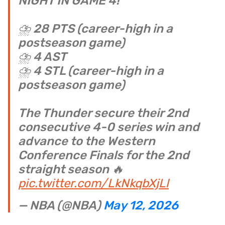
NIGHT IN GAME 4!
⛈️ 28 PTS (career-high in a
postseason game)
⛈️ 4 AST
⛈️ 4 STL (career-high in a
postseason game)
The Thunder secure their 2nd
consecutive 4-0 series win and
advance to the Western
Conference Finals for the 2nd
straight season 🔥
pic.twitter.com/LkNkqbXjLl
— NBA (@NBA)
May 12, 2026