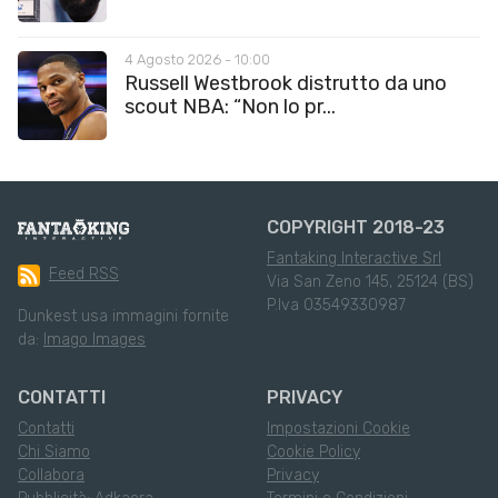
4 Agosto 2026 - 10:00
Russell Westbrook distrutto da uno
scout NBA: “Non lo pr...
COPYRIGHT 2018-23
Fantaking Interactive Srl
Feed RSS
Via San Zeno 145, 25124 (BS)
P.Iva 03549330987
Dunkest usa immagini fornite
da:
Imago Images
CONTATTI
PRIVACY
Contatti
Impostazioni Cookie
Chi Siamo
Cookie Policy
Collabora
Privacy