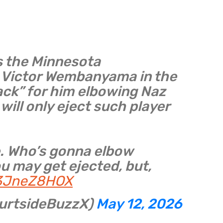
 the Minnesota
 Victor Wembanyama in the
back” for him elbowing Naz
will only eject such player
e. Who’s gonna elbow
u may get ejected, but,
43JneZ8HOX
ourtsideBuzzX)
May 12, 2026