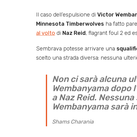
Il caso dell’espulsione di
Victor Wemba
Minnesota Timberwolves
ha fatto pare
al volto
di
Naz Reid
, flagrant foul 2 ed 
Sembrava potesse arrivare una
squalif
scelto una strada diversa: nessuna ulter
Non ci sarà alcuna ul
Wembanyama dopo l’e
a Naz Reid. Nessuna 
Wembanyama sarà in
Shams Charania