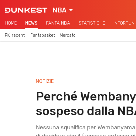
NBA
HOME
NEWS
FANTA NBA
STATISTICHE
INFORTUNI
Più recenti
Fantabasket
Mercato
NOTIZIE
Perché Wembanya
sospeso dalla NB
Nessuna squalifica per Wembanyama: l
di decidere che il francese potesse g