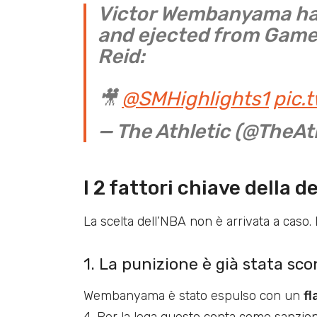
Victor Wembanyama has
and ejected from Game 4
Reid:
🎥
@SMHighlights1
pic.
— The Athletic (@TheAt
I 2 fattori chiave della 
La scelta dell’NBA non è arrivata a caso.
1. La punizione è già stata sco
Wembanyama è stato espulso con un
fl
4. Per la lega questo conta come sanzione 