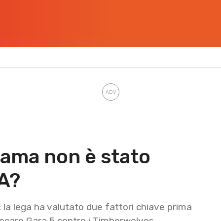
ma non è stato
A?
a lega ha valutato due fattori chiave prima
iocare Gara 5 contro i Timberwolves