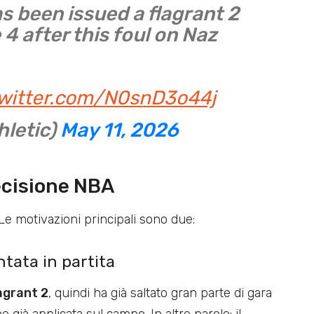
 been issued a flagrant 2
 after this foul on Naz
twitter.com/N0snD3o44j
hletic)
May 11, 2026
decisione NBA
 Le motivazioni principali sono due:
ntata in partita
agrant 2
, quindi ha già saltato gran parte di gara
già applicata sul campo. In altre parole: il