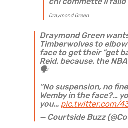
chi commette il fallo
Draymond Green
Draymond Green wants
Timberwolves to elbow
face to get their “get 
Reid, because, the NBA 
🗣️
“No suspension, no fin
Wemby in the face?… yo
you…
pic.twitter.com/
— Courtside Buzz (@C