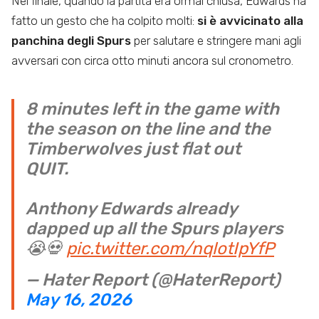
Nel finale, quando la partita era ormai chiusa, Edwards ha
fatto un gesto che ha colpito molti:
si è avvicinato alla
panchina degli Spurs
per salutare e stringere mani agli
avversari con circa otto minuti ancora sul cronometro.
8 minutes left in the game with
the season on the line and the
Timberwolves just flat out
QUIT.
Anthony Edwards already
dapped up all the Spurs players
😭💀
pic.twitter.com/nqlotIpYfP
— Hater Report (@HaterReport)
May 16, 2026